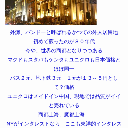
外灘、バンドーと呼ばれるかつての外人居留地
初めて煎ったのが８０年代
今や、世界の商都となりつつある
マクドもスタバもケンタもユニクロも日本価格と
ほぼ同一
バス２元、地下鉄３元 １元が１３～５円とし
て？価格
ユニクロはメイドイン中国、現地では品質がイイ
と売れている
商都上海、魔都上海
NYがインタレストなら ここも東洋的インタレス