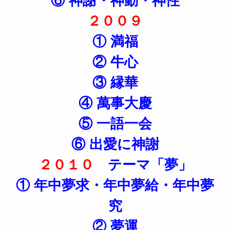
⑥ 神謝・神動・神性
２００９
① 満福
② 牛心
③ 縁華
④ 萬事大慶
⑤ 一語一会
⑥ 出愛に神謝
２０１０
テーマ「夢」
① 年中夢求・年中夢給・年中夢
究
② 夢運