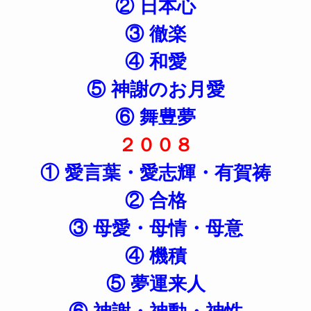
② 日本心
③ 徹楽
④ 和愛
⑤ 神謝のお月愛
⑥ 舞豊夢
２００８
① 愛言葉・愛志輝・有賀祷
② 合格
③ 母愛・母情・母意
④ 機積
⑤ 夢運来人