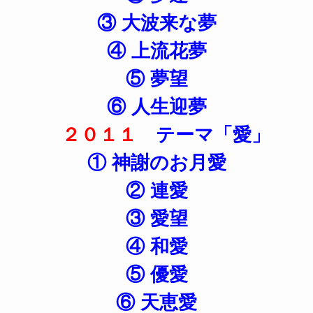
③ 大波来な夢
④ 上流花夢
⑤ 夢望
⑥ 人生迎夢
２０１１
テーマ「愛」
① 神謝のお月愛
② 連愛
③ 愛望
④ 和愛
⑤ 優愛
⑥ 天恵愛