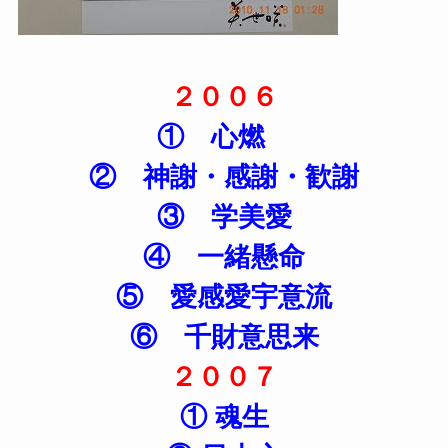
２００６
① 心燃
② 神謝・感謝・歓謝
③ 学美愛
④ 一緒懸命
⑤ 愛感愛宇意流
⑥ 千財意思来
２００７
① 魂生