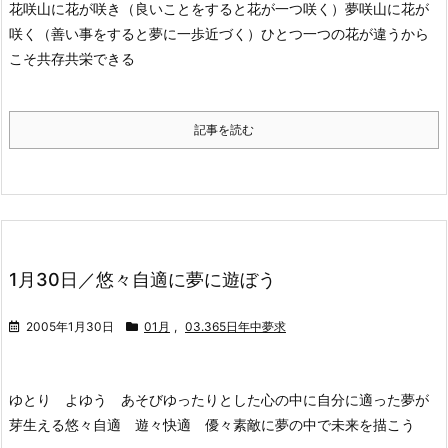
花咲山に花が咲き（良いことをすると花が一つ咲く）
夢咲山に花が
咲く（善い事をすると夢に一歩近づく）
ひとつ一つの花が違うから
こそ共存共栄できる
記事を読む
1月30日／悠々自適に夢に遊ぼう
2005年1月30日
01月
,
03.365日年中夢求
ゆとり よゆう あそび
ゆったりとした心の中に自分に適った夢が
芽生える
悠々自適 遊々快適 優々素敵に夢の中で未来を描こう