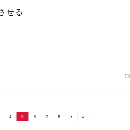
成させる
記
4
5
6
7
8
›
»