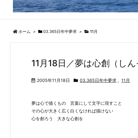
ホーム
>
03.365日年中夢求
>
11月
11月18日／夢は心創（し
2005年11月18日
03.365日年中夢求
,
11月
夢は心で描くもの 言葉にして文字に現すこと
その心が大きく広く白くなければ描けない
心を創ろう 大きな心創を