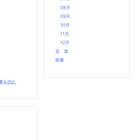
08月
09月
10月
11月
12月
言 葉
龍書
事を読む