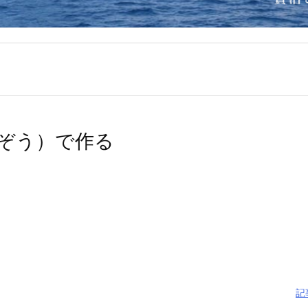
んぞう）で作る
記