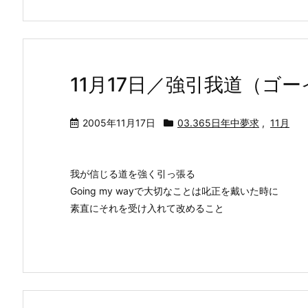
11月17日／強引我道（ゴ
2005年11月17日
03.365日年中夢求
,
11月
我が信じる道を強く引っ張る
Going my wayで大切なことは叱正を戴いた時に
素直にそれを受け入れて改めること